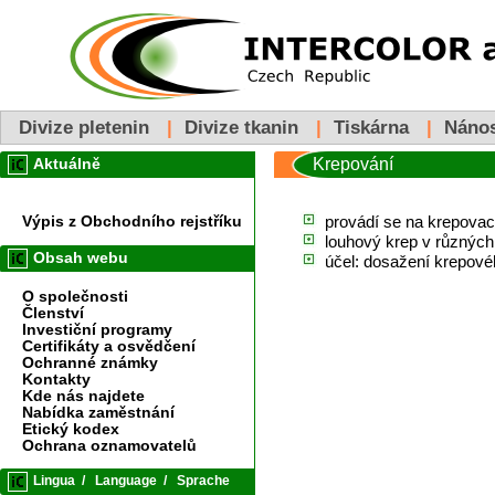
Divize pletenin
|
Divize tkanin
|
Tiskárna
|
Náno
Krepování
Aktuálně
provádí se na krepovac
Výpis z Obchodního rejstříku
louhový krep v různých
Obsah webu
účel: dosažení krepové
O společnosti
Členství
Investiční programy
Certifikáty a osvědčení
Ochranné známky
Kontakty
Kde nás najdete
Nabídka zaměstnání
Etický kodex
Ochrana oznamovatelů
Lingua
/
Language
/
Sprache