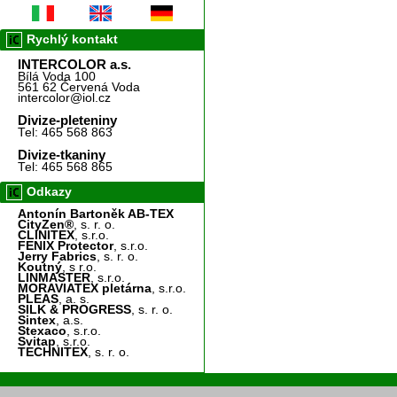
Rychlý kontakt
INTERCOLOR a.s.
Bílá Voda 100
561 62 Červená Voda
intercolor@iol.cz
Divize-pleteniny
Tel: 465 568 863
Divize-tkaniny
Tel: 465 568 865
Odkazy
Antonín Bartoněk AB-TEX
CityZen®
, s. r. o.
CLINITEX
, s.r.o.
FENIX Protector
, s.r.o.
Jerry Fabrics
, s. r. o.
Koutný
, s r.o.
LINMASTER
, s.r.o.
MORAVIATEX pletárna
, s.r.o.
PLEAS
, a. s.
SILK & PROGRESS
, s. r. o.
Sintex
, a.s.
Stexaco
, s.r.o.
Svitap
, s.r.o.
TECHNITEX
, s. r. o.