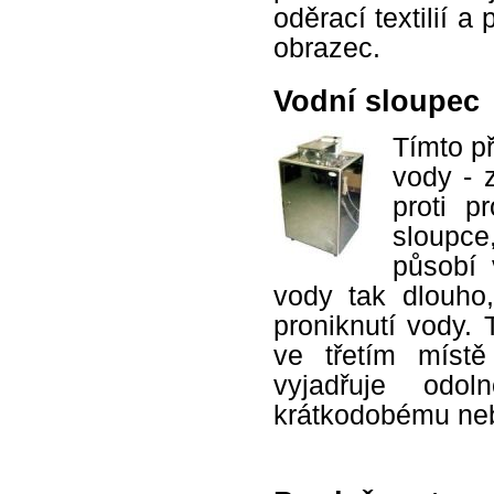
oděrací textilií 
obrazec.
Vodní sloupec
Tímto př
vody - 
proti p
sloupce,
působí 
vody tak dlouho
proniknutí vody. 
ve třetím míst
vyjadřuje odol
krátkodobému neb