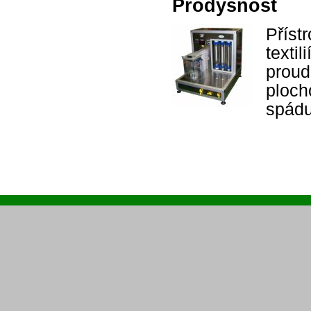
Prodyšnost
Příst
texti
prou
ploch
spádu