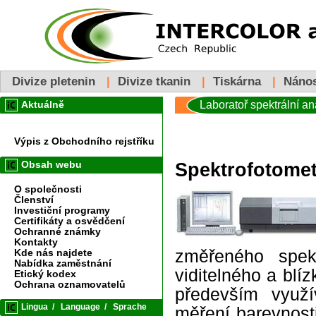
Divize pletenin
|
Divize tkanin
|
Tiskárna
|
Náno
Laboratoř spektrální ana
Aktuálně
Výpis z Obchodního rejstříku
Obsah webu
Spektrofotome
O společnosti
Členství
Investiční programy
Certifikáty a osvědčení
Ochranné známky
Kontakty
změřeného spekt
Kde nás najdete
Nabídka zaměstnání
viditelného a blí
Etický kodex
Ochrana oznamovatelů
především využí
Lingua
/
Language
/
Sprache
měření barevnosti