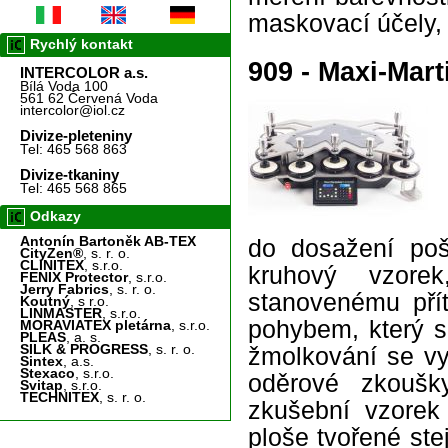
maskovací účely, 
Rychlý kontakt
909 - Maxi-Mart
INTERCOLOR a.s.
Bílá Voda 100
561 62 Červená Voda
intercolor@iol.cz
Divize-pleteniny
Tel: 465 568 863
Divize-tkaniny
Tel: 465 568 865
Odkazy
Antonín Bartoněk AB-TEX
do dosažení poš
CityZen®
, s. r. o.
CLINITEX
, s.r.o.
kruhový vzore
FENIX Protector
, s.r.o.
Jerry Fabrics
, s. r. o.
stanovenému přít
Koutný
, s r.o.
LINMASTER
, s.r.o.
pohybem, který s
MORAVIATEX pletárna
, s.r.o.
PLEAS
, a. s.
SILK & PROGRESS
, s. r. o.
žmolkování se vy
Sintex
, a.s.
Stexaco
, s.r.o.
oděrové zkoušk
Svitap
, s.r.o.
TECHNITEX
, s. r. o.
zkušební vzorek
ploše tvořené ste