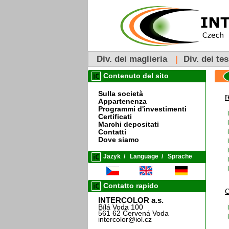
Div. dei maglieria
|
Div. dei tes
Contenuto del sito
Sulla società
r
Appartenenza
Programmi d'investimenti
Certificati
Marchi depositati
Contatti
Dove siamo
Jazyk
/
Language
/
Sprache
Contatto rapido
C
INTERCOLOR a.s.
Bílá Voda 100
561 62 Červená Voda
intercolor@iol.cz