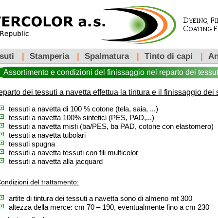
suti
|
Stamperia
|
Spalmatura
|
Tinto di capi
|
An
Assortimento e condizioni del finissaggio nel reparto dei tessut
eparto dei tessuti a navetta effettua la tintura e il finissaggio dei
tessuti a navetta di 100 % cotone (tela, saia, ...)
tessuti a navetta 100% sintetici (PES, PAD,...)
tessuti a navetta misti (ba/PES, ba PAD, cotone con elastomero)
tessuti a navetta tubolari
tessuti spugna
tessuti a navetta tessuti con fili multicolor
tessuti a navetta alla jacquard
ondizioni del trattamento:
artite di tintura dei tessuti a navetta sono di almeno mt 300
altezza della merce: cm 70 – 190, eventualmente fino a cm 230