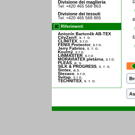
c
Divisione dei maglieria
Tel: +420 465 568 863
Divisione dei tessuti
Tel: +420 465 568 865
e
Riferimenti
Antonín Bartoněk AB-TEX
i
CityZen®
, s. r. o.
CLINITEX
, s.r.o.
FENIX Protector
, s.r.o.
Jerry Fabrics
, s. r. o.
Koutný
, s r.o.
LINMASTER
, s.r.o.
MORAVIATEX pletárna
, s.r.o.
PLEAS
, a. s.
SILK & PROGRESS
, s. r. o.
Sintex
, a.s.
Stexaco
, s.r.o.
Svitap
, s.r.o.
Br
TECHNITEX
, s. r. o.
As