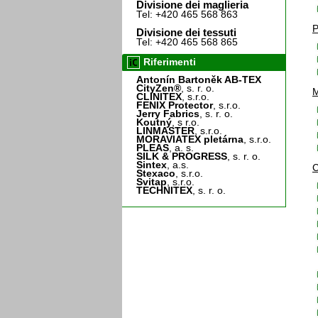
Divisione dei maglieria
Tel: +420 465 568 863
P
Divisione dei tessuti
Tel: +420 465 568 865
Riferimenti
Antonín Bartoněk AB-TEX
CityZen®
, s. r. o.
M
CLINITEX
, s.r.o.
FENIX Protector
, s.r.o.
Jerry Fabrics
, s. r. o.
Koutný
, s r.o.
LINMASTER
, s.r.o.
MORAVIATEX pletárna
, s.r.o.
PLEAS
, a. s.
SILK & PROGRESS
, s. r. o.
Sintex
, a.s.
C
Stexaco
, s.r.o.
Svitap
, s.r.o.
TECHNITEX
, s. r. o.