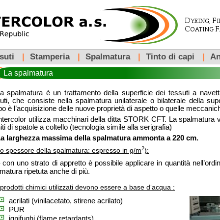
suti
|
Stamperia
|
Spalmatura
|
Tinto di capi
|
An
La spalmatura
a spalmatura è un trattamento della superficie dei tessuti a navett
uti, che consiste nella spalmatura unilaterale o bilaterale della sup
o è l’acquisizione delle nuove proprietà di aspetto o quelle meccanic
ntercolor utilizza macchinari della ditta STORK CFT. La spalmatura vie
ti di spatole a coltello (tecnologia simile alla serigrafia)
a larghezza massima della spalmatura ammonta a 220 cm.
2
o spessore della spalmatura: espresso in g/m
):
 con uno strato di appretto è possibile applicare in quantità nell’or
matura ripetuta anche di più.
 prodotti chimici utilizzati devono essere a base d‘acqua :
acrilati (vinilacetato, stirene acrilato)
PUR
ignifughi (flame retardants)