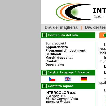
Div. dei maglieria
|
Div. dei tes
Contenuto del sito
Sulla società
L
Appartenenza
tess
Programmi d'investimenti
scop
Certificati
I
Marchi depositati
muni
Contatti
Dove siamo
L
L
Jazyk
/
Language
/
Sprache
–
spal
Contatto rapido
I
INTERCOLOR a.s.
Bílá Voda 100
561 62 Červená Voda
intercolor@iol.cz