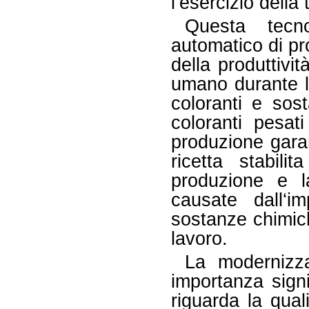
l’esercizio della 
Questa tecno
automatico di pr
della produttivit
umano durante l
coloranti e sos
coloranti pesat
produzione gara
ricetta stabili
produzione e la
causate dall‘i
sostanze chimich
lavoro.
La modernizza
importanza signi
riguarda la quali