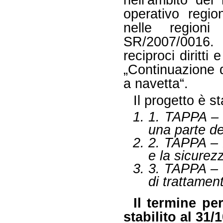
nell‘ambito del
operativo regio
nelle region
SR/2007/0016. 
reciproci diritti
„Continuazione d
a navetta“.
Il progetto è st
1. TAPPA – la
una parte de
2. TAPPA – L
e la sicurezz
3. TAPPA – L
di trattamen
Il termine pe
stabilito al 31/