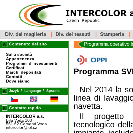
Div. dei maglieria
|
Div. dei tessuti
|
Stamperia
|
Programma operativo I
Contenuto del sito
Sulla società
Appartenenza
Programmi d'investimenti
Certificati
Programma SVI
Marchi depositati
Contatti
Dove siamo
Nel 2014 la so
Jazyk
/
Language
/
Sprache
linea di lavaggi
navetta.
Contatto rapido
Il progetto 
INTERCOLOR a.s.
Bílá Voda 100
tecnologico del
561 62 Červená Voda
intercolor@iol.cz