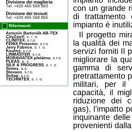
impianto includ
Divisione dei maglieria
Tel: +420 465 568 863
con un grande ri
Divisione dei tessuti
di trattamento d
Tel: +420 465 568 865
impianto è inutili
Riferimenti
Il progetto mi
Antonín Bartoněk AB-TEX
CityZen®
, s. r. o.
CLINITEX
, s.r.o.
la qualità dei ma
FENIX Protector
, s.r.o.
Jerry Fabrics
, s. r. o.
servizi forniti I
Koutný
, s r.o.
LINMASTER
, s.r.o.
migliorare la qual
MORAVIATEX pletárna
, s.r.o.
PLEAS
, a. s.
SILK & PROGRESS
, s. r. o.
gamma di serviz
Sintex
, a.s.
Stexaco
, s.r.o.
pretrattamento p
Svitap
, s.r.o.
TECHNITEX
, s. r. o.
militari, per i
capacità, il mig
riduzione dei c
gas), l’impatto p
inquinante delle
provenienti dall