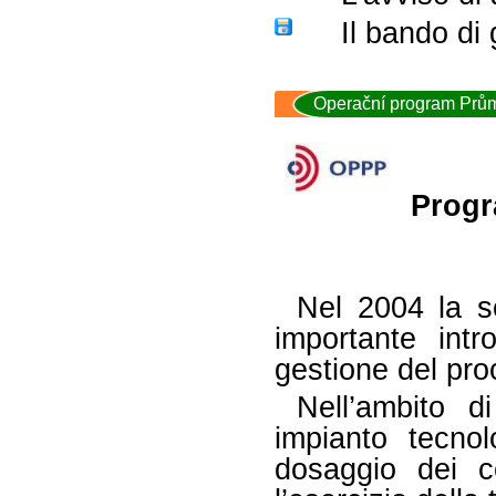
Il bando di 
Operační program Prům
Prog
Nel 2004 la so
importante int
gestione del proc
Nell’ambito d
impianto tecnol
dosaggio dei co