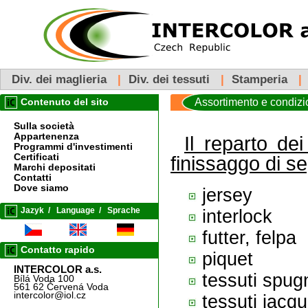
Div. dei maglieria
|
Div. dei tessuti
|
Stamperia
|
Assortimento e condizio
Contenuto del sito
Sulla società
Appartenenza
Il reparto dei
Programmi d'investimenti
Certificati
finissaggo di se
Marchi depositati
Contatti
Dove siamo
jersey
Jazyk
/
Language
/
Sprache
interlock
futter, felpa
Contatto rapido
piquet
INTERCOLOR a.s.
tessuti spug
Bílá Voda 100
561 62 Červená Voda
intercolor@iol.cz
tessuti jacqu