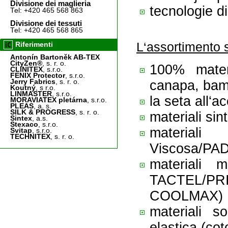
Divisione dei maglieria
tecnologie di 
Tel: +420 465 568 863
Divisione dei tessuti
Tel: +420 465 568 865
L‘assortimento s
Riferimenti
Antonín Bartoněk AB-TEX
CityZen®
, s. r. o.
100% materi
CLINITEX
, s.r.o.
FENIX Protector
, s.r.o.
Jerry Fabrics
, s. r. o.
canapa, bamb
Koutný
, s r.o.
LINMASTER
, s.r.o.
la seta all‘a
MORAVIATEX pletárna
, s.r.o.
PLEAS
, a. s.
SILK & PROGRESS
, s. r. o.
materiali si
Sintex
, a.s.
Stexaco
, s.r.o.
materiali
Svitap
, s.r.o.
TECHNITEX
, s. r. o.
Viscosa/PAD,
materiali 
TACTEL/PR
COOLMAX)
materiali s
elastica (co