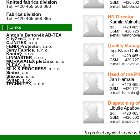
Knitted fabrics division
GSM: +420 602 4
Tel: +420 465 568 863
e-mail: kubickova
Fabrics division
HR Director
Tel: +420 465 568 865
Kamila Valnoh
Links
tel.: +420 465 
GSM: +420 725 
Antonín Bartoněk AB-TEX
e-mail: valnohova
CityZen®
, s. r. o.
CLINITEX
, s.r.o.
Quality Manag
FENIX Protector
, s.r.o.
Jerry Fabrics
, s. r. o.
Ing. Klára Dul
Koutný
, s r.o.
tel.: +420 465 
LINMASTER
, s.r.o.
GSM: +420 727 
MORAVIATEX pletárna
, s.r.o.
e-mail: dulovcova
PLEAS
, a. s.
SILK & PROGRESS
, s. r. o.
Sintex
, a.s.
Head of the Pr
Stexaco
, s.r.o.
Jan Hamala
Svitap
, s.r.o.
TECHNITEX
, s. r. o.
tel.: +420 465 
GSM: +420 721 
e-mail: hamala @ 
Dispatching of
Libuše Apačov
tel.: +420 465 
GSM: +420 602 
e-mail: dispecink 
To protect against spam is