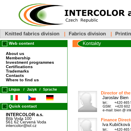
Knitted fabrics division
|
Fabrics division
|
Printi
Kontakty
Web content
About us
Membership
Investment programmes
Certifications
Trademarks
Contacts
Where to find us
Lingua
/
Jazyk
/
Sprache
Director of th
Jaroslav Bien
tel.: +420 465 
Quick contact
GSM: +420 602 
e-mail: bien @ int
INTERCOLOR a.s.
Bílá Voda 100
Finance Direct
561 62 Červená Voda
Iva Kubíčková
intercolor@iol.cz
tel.: +420 465 